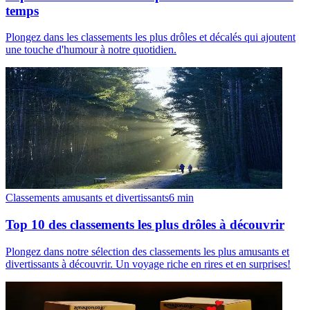
temps
Plongez dans les classements les plus drôles et décalés qui ajoutent
une touche d'humour à notre quotidien.
Classements amusants et divertissants
6
min
Top 10 des classements les plus drôles à découvrir
Plongez dans notre sélection des classements les plus amusants et
divertissants à découvrir. Un voyage riche en rires et en surprises!