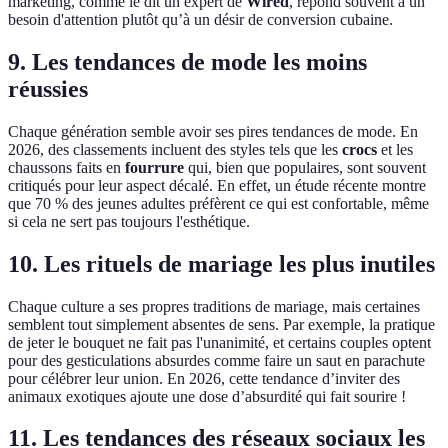
marketing, comme le dit un expert de
Wired
, répond souvent à un
besoin d'attention plutôt qu’à un désir de conversion cubaine.
9. Les tendances de mode les moins
réussies
Chaque génération semble avoir ses pires tendances de mode. En
2026, des classements incluent des styles tels que les
crocs
et les
chaussons faits en
fourrure
qui, bien que populaires, sont souvent
critiqués pour leur aspect décalé. En effet, un étude récente montre
que 70 % des jeunes adultes préfèrent ce qui est confortable, même
si cela ne sert pas toujours l'esthétique.
10. Les rituels de mariage les plus inutiles
Chaque culture a ses propres traditions de mariage, mais certaines
semblent tout simplement absentes de sens. Par exemple, la pratique
de jeter le bouquet ne fait pas l'unanimité, et certains couples optent
pour des gesticulations absurdes comme faire un saut en parachute
pour célébrer leur union. En 2026, cette tendance d’inviter des
animaux exotiques ajoute une dose d’absurdité qui fait sourire !
11. Les tendances des réseaux sociaux les