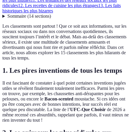
les plus inutiles
11. Les tendances des réseaux sociaux les plus
ridicules
12. Les recettes de cuisine les plus étranges
13. Les faits
historiques les plus bizarres
Sommaire
(
14
sections
)
Les classements sont partout ! Que ce soit aux informations, sur les
réseaux sociaux ou dans nos conversations quotidiennes, ils
suscitent toujours l’intérêt et le débat. Mais au-delà des classements
sérieux, il existe une multitude de classements amusants et
divertissants qui nous font rire et parfois même réfléchir. Dans cet
article, nous allons explorer les 15 classements les plus hilarants de
tous les temps.
1. Les pires inventions de tous les temps
Il est fascinant de constater à quel point certaines inventions jugées
utiles se révèlent finalement totalement inefficaces. Parmi les pires
on trouve, par exemple, les chaussettes anti-dérapantes pour les
pelouses, ou encore le
Bacon-scented
moustache. Si ces idées ont
pu être conçues avec de bonnes intentions, leur succès réel est
quelque peu discutable. La liste de l’
UFC-Que Choisir
de 2026 a
même recensé ces absurdités, rappelant que parfois, il vaut mieux ne
rien inventer du tout !