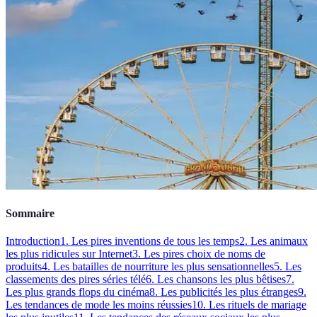
Sommaire
Introduction
1. Les pires inventions de tous les temps
2. Les animaux
les plus ridicules sur Internet
3. Les pires choix de noms de
produits
4. Les batailles de nourriture les plus sensationnelles
5. Les
classements des pires séries télé
6. Les chansons les plus bêtises
7.
Les plus grands flops du cinéma
8. Les publicités les plus étranges
9.
Les tendances de mode les moins réussies
10. Les rituels de mariage