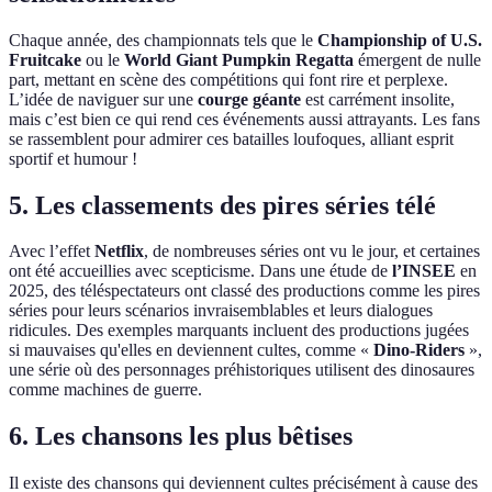
Chaque année, des championnats tels que le
Championship of U.S.
Fruitcake
ou le
World Giant Pumpkin Regatta
émergent de nulle
part, mettant en scène des compétitions qui font rire et perplexe.
L’idée de naviguer sur une
courge géante
est carrément insolite,
mais c’est bien ce qui rend ces événements aussi attrayants. Les fans
se rassemblent pour admirer ces batailles loufoques, alliant esprit
sportif et humour !
5. Les classements des pires séries télé
Avec l’effet
Netflix
, de nombreuses séries ont vu le jour, et certaines
ont été accueillies avec scepticisme. Dans une étude de
l’INSEE
en
2025, des téléspectateurs ont classé des productions comme les pires
séries pour leurs scénarios invraisemblables et leurs dialogues
ridicules. Des exemples marquants incluent des productions jugées
si mauvaises qu'elles en deviennent cultes, comme «
Dino-Riders
»,
une série où des personnages préhistoriques utilisent des dinosaures
comme machines de guerre.
6. Les chansons les plus bêtises
Il existe des chansons qui deviennent cultes précisément à cause des