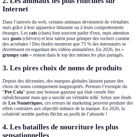
2. Les animaux les plus ridicules sur
Internet
Dans l’univers du web, certains animaux deviennent de véritables
stars grâce à leur apparence hilarante ou à leurs comportements
étranges. Les
cats
(chats) font souvent parler d'eux, mais attention
aux
goats
(chèvres) et leur talent pour grimper des rochers comme
des acrobates ! Des études montrent que 75 % des internautes se
divertissent en regardant des vidéos animalières. En 2026, les «
grumpy cats
» restent dans le top des mèmes les plus partagés.
3. Les pires choix de noms de produits
Depuis des décennies, des marques globales laissent passer des
choix de noms comiquement inappropriés. Prenons l’exemple du
“
Pee Cola
” pour une boisson gazeuse qui était censée être
rafraîchissante mais qui a suscité un véritable tollé. Selon une étude
de
Les Numériques
, ces erreurs de marketing peuvent produire des
effets contraires aux objectifs initiaux de la marque. En 2026, la
créativité semble parfois fléchir au profit de l’absurde !
4. Les batailles de nourriture les plus
sensationnelles