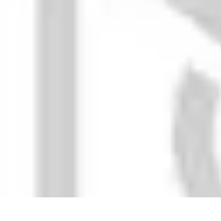
Classement Fun
Animaux
Cuisine
Lifestyle
Maison
Divertissement
Classement Fun