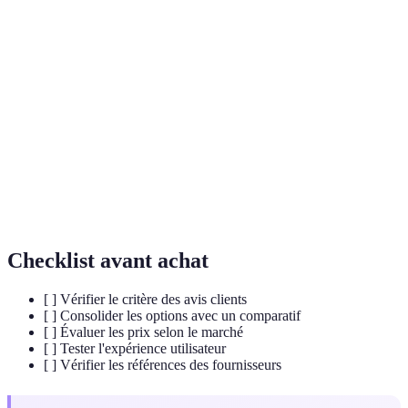
Terme
Définition
Liste ordonnée d'éléments selon des critères
Classement
spécifiques
Performance ou réalisation qui dépasse la norme
Record
établie
Pratique ou coutume transmise d'une génération à
Tradition
l'autre
Checklist avant achat
[ ] Vérifier le critère des avis clients
[ ] Consolider les options avec un comparatif
[ ] Évaluer les prix selon le marché
[ ] Tester l'expérience utilisateur
[ ] Vérifier les références des fournisseurs