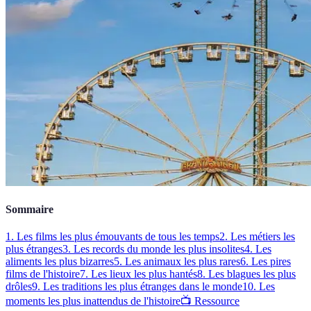
Sommaire
1. Les films les plus émouvants de tous les temps
2. Les métiers les
plus étranges
3. Les records du monde les plus insolites
4. Les
aliments les plus bizarres
5. Les animaux les plus rares
6. Les pires
films de l'histoire
7. Les lieux les plus hantés
8. Les blagues les plus
drôles
9. Les traditions les plus étranges dans le monde
10. Les
moments les plus inattendus de l'histoire
📺 Ressource