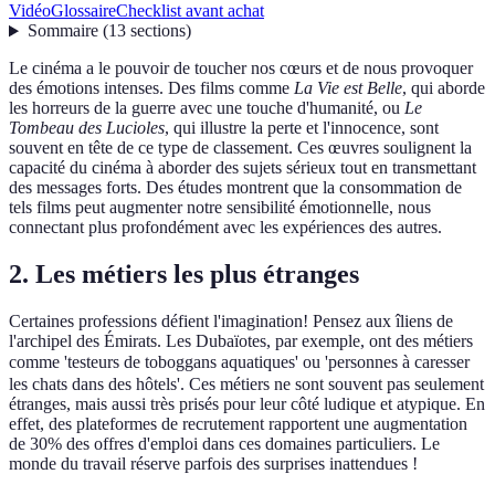
Vidéo
Glossaire
Checklist avant achat
Sommaire
(
13
sections
)
Le cinéma a le pouvoir de toucher nos cœurs et de nous provoquer
des émotions intenses. Des films comme
La Vie est Belle
, qui aborde
les horreurs de la guerre avec une touche d'humanité, ou
Le
Tombeau des Lucioles
, qui illustre la perte et l'innocence, sont
souvent en tête de ce type de classement. Ces œuvres soulignent la
capacité du cinéma à aborder des sujets sérieux tout en transmettant
des messages forts. Des études montrent que la consommation de
tels films peut augmenter notre sensibilité émotionnelle, nous
connectant plus profondément avec les expériences des autres.
2. Les métiers les plus étranges
Certaines professions défient l'imagination! Pensez aux îliens de
l'archipel des Émirats. Les Dubaïotes, par exemple, ont des métiers
comme 'testeurs de toboggans aquatiques' ou 'personnes à caresser
les chats dans des hôtels'. Ces métiers ne sont souvent pas seulement
étranges, mais aussi très prisés pour leur côté ludique et atypique. En
effet, des plateformes de recrutement rapportent une augmentation
de 30% des offres d'emploi dans ces domaines particuliers. Le
monde du travail réserve parfois des surprises inattendues !