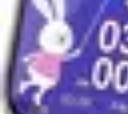
Classement Fun
Animaux
Cuisine
Lifestyle
Maison
Divertissement
Classement Fun