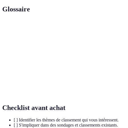
Glossaire
Terme
Définition
Classement
Une liste ou comparaison qui intègre la participation
interactif
active des utilisateurs via des votes en temps réel.
Culture
Ensemble des phénomènes culturels populaires
pop
influençant les tendances de consommation.
Processus par lequel les utilisateurs participent à la
Co-
création de contenu ou d'expérience avec une
création
marque.
Checklist avant achat
[ ] Identifier les thèmes de classement qui vous intéressent.
[ ] S'impliquer dans des sondages et classements existants.