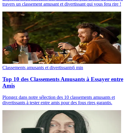
travers un classement amusant et divertissant qui vous fera rire !
Classements amusants et divertissants
6
min
Top 10 des Classements Amusants à Essayer entre
Amis
Plongez dans notre sélection des 10 classements amusants et
divertissants à tester entre amis pour des fous rires garantis.