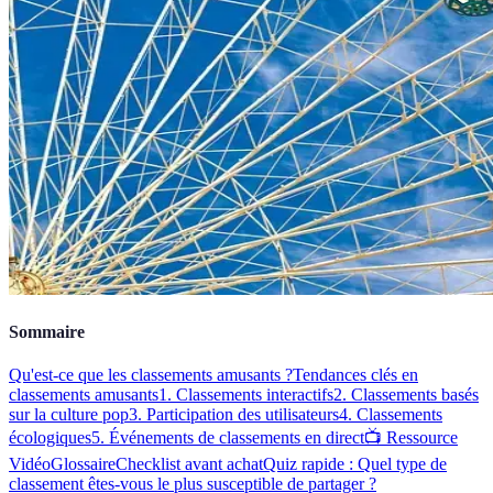
Sommaire
Qu'est-ce que les classements amusants ?
Tendances clés en
classements amusants
1. Classements interactifs
2. Classements basés
sur la culture pop
3. Participation des utilisateurs
4. Classements
écologiques
5. Événements de classements en direct
📺 Ressource
Vidéo
Glossaire
Checklist avant achat
Quiz rapide : Quel type de
classement êtes-vous le plus susceptible de partager ?