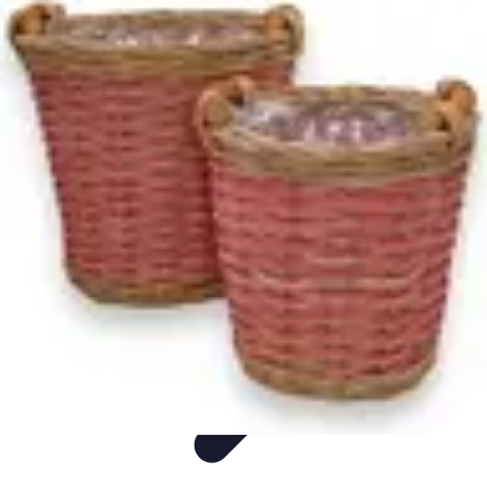
Classement Fun
Animaux
Cuisine
Lifestyle
Maison
Divertissement
Classement Fun